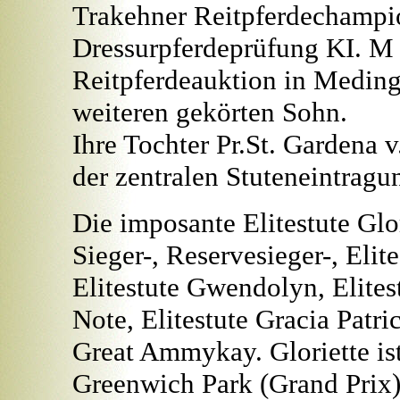
Trakehner Reitpferdechampio
Dressurpferdeprüfung KI. M s
Reitpferdeauktion in Medin
weiteren gekörten Sohn.
Ihre Tochter Pr.St. Gardena 
der zentralen Stuteneintragu
Die imposante Elitestute Glori
Sieger-, Reservesieger-, Elit
Elitestute Gwendolyn, Elites
Note, Elitestute Gracia Patric
Great Ammykay. Gloriette is
Greenwich Park (Grand Prix