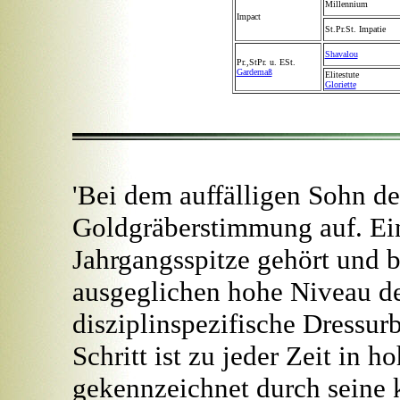
Millennium
Impact
St.Pr.St. Impatie
Shavalou
Pr.,StPr. u. ESt.
Gardemaß
Elitestute
Gloriette
'Bei dem auffälligen Sohn 
Goldgräberstimmung auf. Ein
Jahrgangsspitze gehört und b
ausgeglichen hohe Niveau d
disziplinspezifische Dressur
Schritt ist zu jeder Zeit in h
gekennzeichnet durch seine 