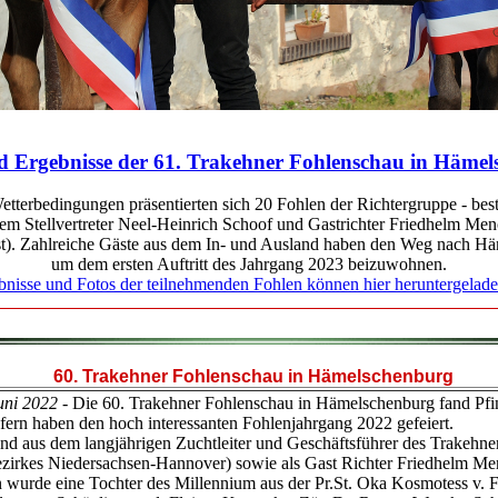
d Ergebnisse der 61. Trakehner Fohlenschau in Häme
etterbedingungen präsentierten sich 20 Fohlen der Richtergruppe - best
m Stellvertreter Neel-Heinrich Schoof und Gastrichter Friedhelm Men
t). Zahlreiche Gäste aus dem In- und Ausland haben den Weg nach H
um dem ersten Auftritt des Jahrgang 2023 beizuwohnen.
bnisse und Fotos der teilnehmenden Fohlen können hier heruntergelad
60. Trakehner Fohlenschau in Hämelschenburg
uni 2022
- Die 60. Trakehner Fohlenschau in Hämelschenburg fand Pfin
fern haben den hoch interessanten Fohlenjahrgang 2022 gefeiert.
d aus dem langjährigen Zuchtleiter und Geschäftsführer des Trakehn
zirkes Niedersachsen-Hannover) sowie als Gast Richter Friedhelm Men
n wurde eine Tochter des Millennium aus der Pr.St. Oka Kosmotess v. F