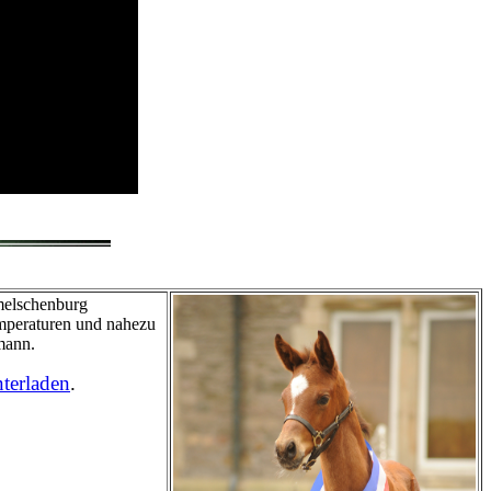
melschenburg
mperaturen und nahezu
mann.
terladen
.