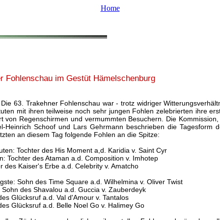
Home
er Fohlenschau im Gestüt Hämelschenburg
 Die 63. Trakehner Fohlenschau war - trotz widriger Witterungsverhältn
uten mit ihren teilweise noch sehr jungen Fohlen zelebrierten ihre ers
eirrt von Regenschirmen und vermummten Besuchern. Die Kommission,
eel-Heinrich Schoof und Lars Gehrmann beschrieben die Tagesform d
etzten an diesem Tag folgende Fohlen an die Spitze:
uten: Tochter des His Moment a,d. Karidia v. Saint Cyr
n: Tochter des Ataman a.d. Composition v. Imhotep
er des Kaiser's Erbe a.d. Celebrity v. Amatcho
gste: Sohn des Time Square a.d. Wilhelmina v. Oliver Twist
 Sohn des Shavalou a.d. Guccia v. Zauberdeyk
des Glücksruf a.d. Val d'Amour v. Tantalos
des Glücksruf a.d. Belle Noel Go v. Halimey Go