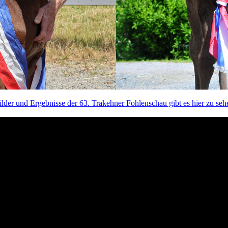
ilder und Ergebnisse der 63. Trakehner Fohlenschau gibt es hier zu seh