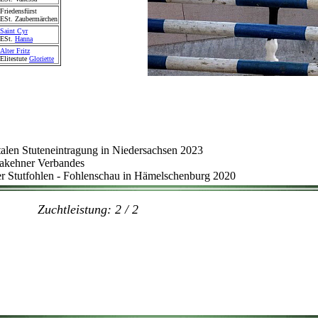
Friedensfürst
ESt. Zaubermärchen
Saint Cyr
ESt.
Hanna
Alter Fritz
Elitestute
Gloriette
talen Stuteneintragung in Niedersachsen 2023
rakehner Verbandes
tutfohlen - Fohlenschau in Hämelschenburg 2020
leistung: 2 / 2