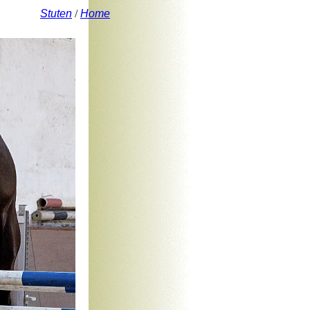
Stuten
/
Home