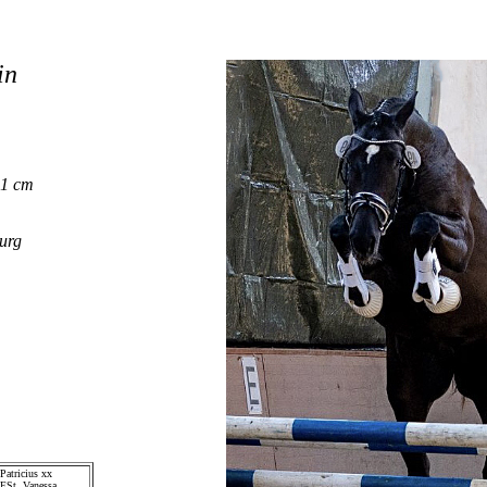
in
21 cm
urg
Patricius xx
ESt. Vanessa