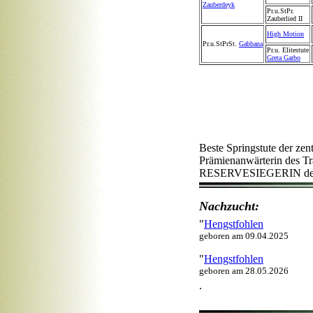
Zauberdeyk
Pr.u.StPr.
Zauberlied II
High Motion
Pr.u.StPrSt.
Gabbana
Pr.u. Elitestute
Greta Garbo
Beste Springstute der zen
Prämienanwärterin des T
RESERVESIEGERIN der S
Nachzucht:
Zucht
"
Hengstfohlen
geboren am 09.04.2025
"
Hengstfohlen
geboren am 28.05.2026
.