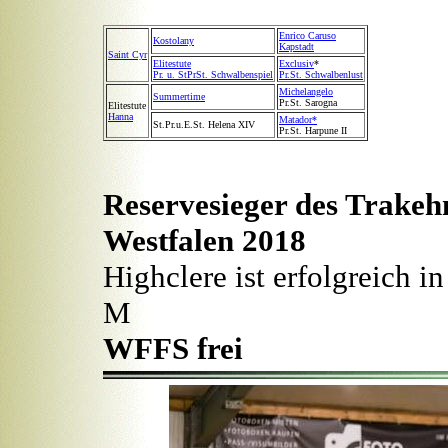
Enrico Caruso
Kostolany
Kapstadt
Saint Cyr
Elitestute
Exclusiv
*
Pr. u. StPrSt. Schwalbenspiel
Pr.St. Schwalbenlust
Michelangelo
Summertime
Pr.St. Sarogna
Elitestute
Hanna
Matador*
St.Pr.u.E.St. Helena XIV
Pr.St. Harpune II
Reservesieger des Trake
Westfalen 2018
Highclere ist erfolgreich i
M
WFFS frei