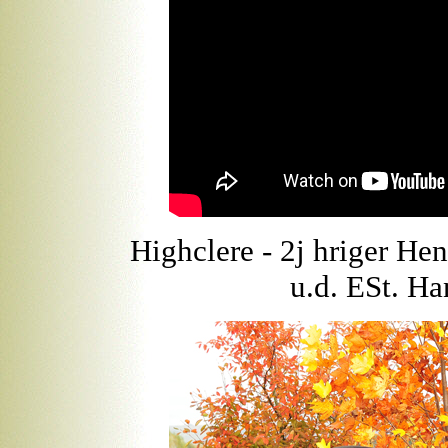
Highclere - 2j hriger He
u.d. ESt. H